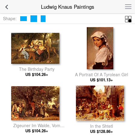
Ludwig Knaus Paintings
Shape:
The Birthday Party
US $104.26+
A Portrait Of A Tyrolean Girl
US $101.13+
Zigeuner Im Walde, Vom
In the Shtetl
Ortsschulzen Uber Ihre
US $104.26+
US $128.86+