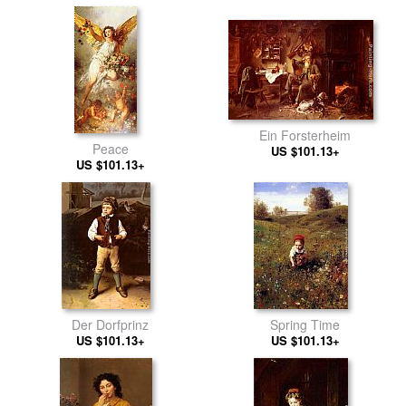
Legitimation Ausgefragt
Ein Forsterheim
Peace
US $101.13+
US $101.13+
Der Dorfprinz
Spring Time
US $101.13+
US $101.13+